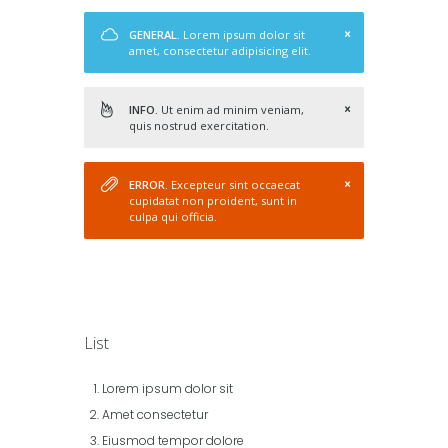
GENERAL.
Lorem ipsum dolor sit
amet, consectetur adipisicing elit.
INFO.
Ut enim ad minim veniam,
quis nostrud exercitation.
ERROR.
Excepteur sint occaecat
cupidatat non proident, sunt in
culpa qui officia.
List
Lorem ipsum dolor sit
Amet consectetur
Eiusmod tempor dolore