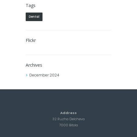
Tags
Dental
Flickr
Archives
December
2024
Address
32 Ruzha Delcheva
7000 Bitola