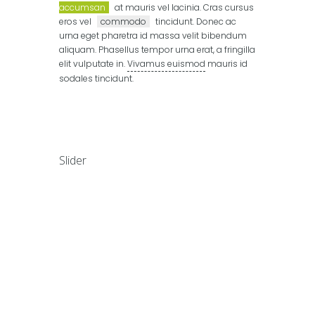
accumsan
at mauris vel lacinia. Cras cursus
eros vel
commodo
tincidunt. Donec ac
urna eget pharetra id massa velit bibendum
aliquam. Phasellus tempor urna erat, a fringilla
elit vulputate in.
Vivamus euismod
mauris id
sodales tincidunt.
Slider