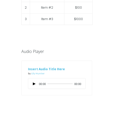
2
Item #2
$100
3
Item #3
$1000
Audio Player
Insert Audio Title Here
by
Lily Hunter
00:00
00:00