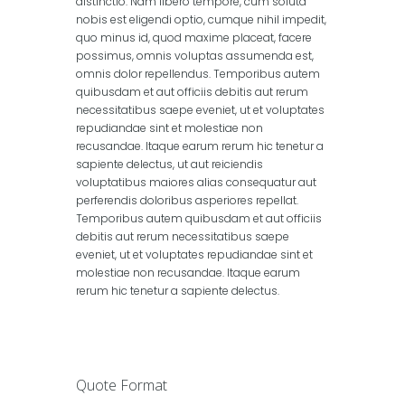
distinctio. Nam libero tempore, cum soluta
nobis est eligendi optio, cumque nihil impedit,
quo minus id, quod maxime placeat, facere
possimus, omnis voluptas assumenda est,
omnis dolor repellendus. Temporibus autem
quibusdam et aut officiis debitis aut rerum
necessitatibus saepe eveniet, ut et voluptates
repudiandae sint et molestiae non
recusandae. Itaque earum rerum hic tenetur a
sapiente delectus, ut aut reiciendis
voluptatibus maiores alias consequatur aut
perferendis doloribus asperiores repellat.
Temporibus autem quibusdam et aut officiis
debitis aut rerum necessitatibus saepe
eveniet, ut et voluptates repudiandae sint et
molestiae non recusandae. Itaque earum
rerum hic tenetur a sapiente delectus.
Quote Format