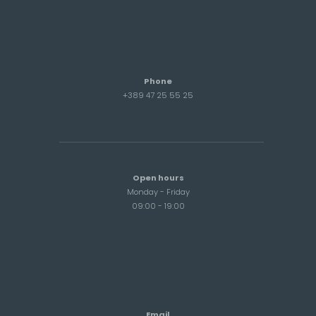
Phone
+389 47 25 55 25
Open hours
Monday - Friday
09:00 - 19:00
Email